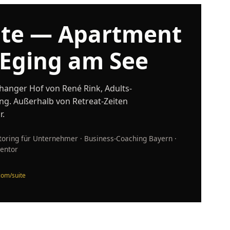
ite — Apartment
 Eging am See
anger Hof von René Rink, Adults-
ing. Außerhalb von Retreat-Zeiten
r.
ring für Unternehmer · Business-Coaching Bayern ·
entor
.com/suite