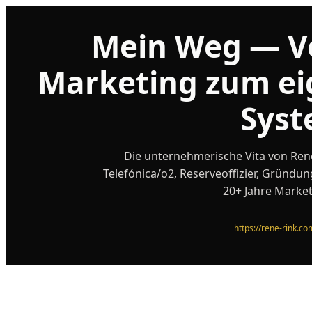
Mein Weg — V
Marketing zum ei
Sys
Die unternehmerische Vita von René
Telefónica/o2, Reserveoffizier, Grü
20+ Jahre Market
https://rene-rink.c